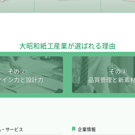
大昭和紙工産業が選ばれる理由
その②
その③
ザイン力と設計力
品質管理と新素
品・サービス
企業情報