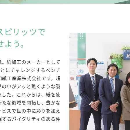
スピリッツで
せよう。
紙。紙加工のメーカーとして
ことにチャレンジするベンチ
和紙工産業株式会社です。超
世の中がアッと驚くような製
ました。これからは、紙を使
新たな領域を開拓し、豊かな
ービスで世の中に彩りを加え
現するバイタリティのある仲