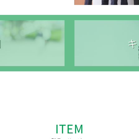
用
キ
ITEM