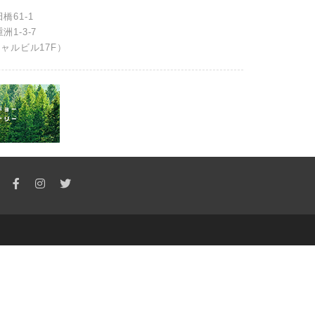
橋61-1
洲1-3-7
ャルビル17F）