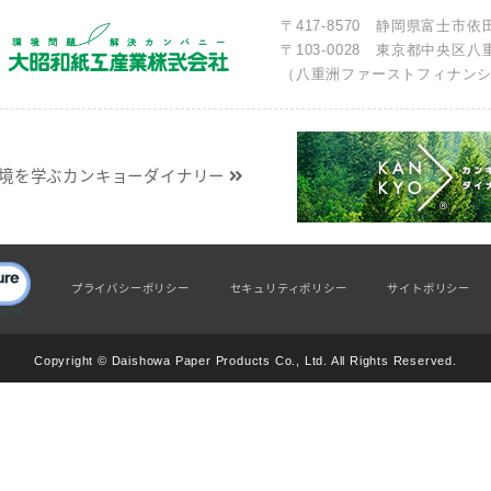
〒417-8570 静岡県富士市依田
〒103-0028 東京都中央区八重
（八重洲ファーストフィナンシ
境を学ぶカンキョーダイナリー
プライバシーポリシー
セキュリティポリシー
サイトポリシー
Copyright © Daishowa Paper Products Co., Ltd. All Rights Reserved.