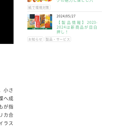
紙で環境対策
2024/05/27
【製品情報】2023-
2024は新商品が目白
押し！
お知らせ
製品・サービス
。小さ
蝶へ成
もが指
リカ合
イラス