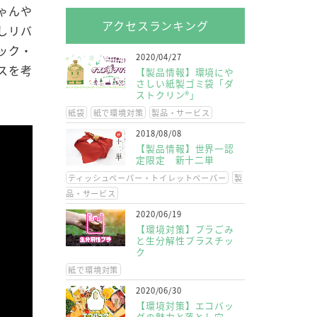
ゃんや
アクセスランキング
しリバ
ック・
2020/04/27
スを考
【製品情報】環境にや
さしい紙製ゴミ袋「ダ
ストクリン®」
紙袋
紙で環境対策
製品・サービス
2018/08/08
【製品情報】世界一認
定限定 新十二単
ティッシュペーパー・トイレットペーパー
製
品・サービス
2020/06/19
【環境対策】プラごみ
と生分解性プラスチッ
ク
紙で環境対策
2020/06/30
【環境対策】エコバッ
グの魅力と落とし穴