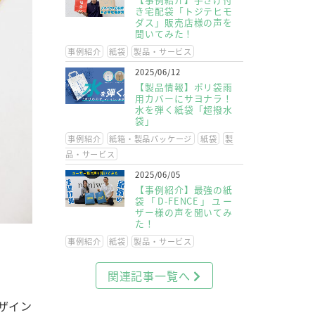
き宅配袋「トジテヒモ
ダス」販売店様の声を
聞いてみた！
事例紹介
紙袋
製品・サービス
2025/06/12
【製品情報】ポリ袋雨
用カバーにサヨナラ！
水を弾く紙袋「超撥水
袋」
事例紹介
紙箱・製品パッケージ
紙袋
製
品・サービス
2025/06/05
【事例紹介】最強の紙
袋「D-FENCE」ユー
ザー様の声を聞いてみ
た！
事例紹介
紙袋
製品・サービス
関連記事一覧へ
ザイン