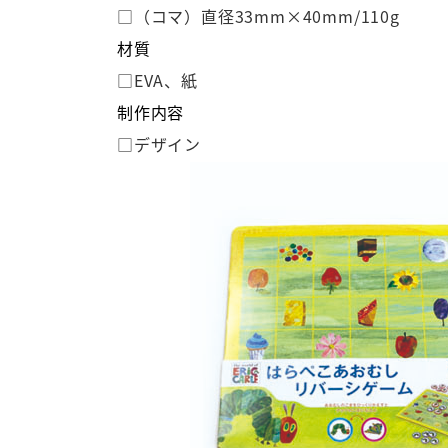
□（コマ）直径33mm×40mm/110g
材質
□EVA、紙
制作内容
□デザイン