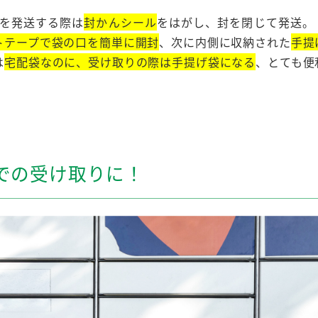
を発送する際は
封かんシール
をはがし、封を閉じて発送。
トテープで袋の口を簡単に開封
、次に内側に収納された
手提
は
宅配袋なのに、受け取りの際は手提げ袋になる
、とても便
での受け取りに！