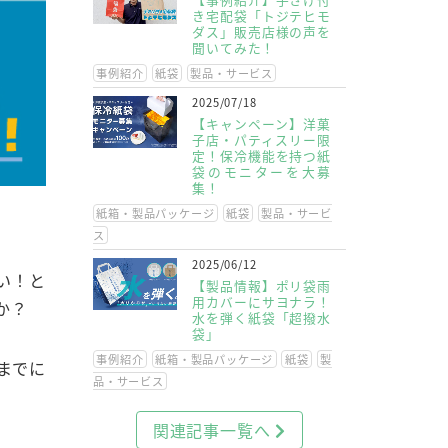
き宅配袋「トジテヒモ
ダス」販売店様の声を
聞いてみた！
事例紹介
紙袋
製品・サービス
2025/07/18
【キャンペーン】洋菓
子店・パティスリー限
定！保冷機能を持つ紙
袋のモニターを大募
集！
紙箱・製品パッケージ
紙袋
製品・サービ
ス
2025/06/12
い！と
【製品情報】ポリ袋雨
用カバーにサヨナラ！
か？
水を弾く紙袋「超撥水
袋」
事例紹介
紙箱・製品パッケージ
紙袋
製
までに
品・サービス
関連記事一覧へ