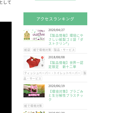
として
アクセスランキング
2020/04/27
【製品情報】環境にや
さしい紙製ゴミ袋「ダ
ストクリン®」
紙袋
紙で環境対策
製品・サービス
2018/08/08
【製品情報】世界一認
定限定 新十二単
ティッシュペーパー・トイレットペーパー
製
品・サービス
2020/06/19
【環境対策】プラごみ
と生分解性プラスチッ
ク
紙で環境対策