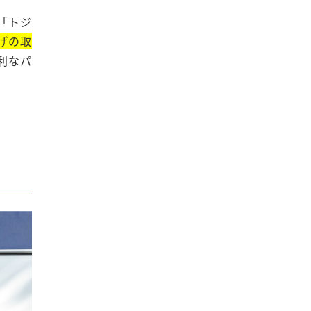
「トジ
げの取
利なパ