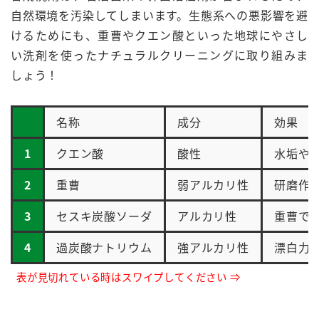
自然環境を汚染してしまいます。生態系への悪影響を避
けるためにも、重曹やクエン酸といった地球にやさし
い洗剤を使った
ナチュラルクリーニング
に取り組みま
しょう！
名称
成分
効果
1
クエン酸
酸性
水垢や
2
重曹
弱アルカリ性
研磨作
3
セスキ炭酸ソーダ
アルカリ性
重曹で
4
過炭酸ナトリウム
強アルカリ性
漂白力
表が見切れている時はスワイプしてください ⇒