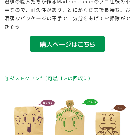
熟練の職人たちが作るMade in Japanのプロ仕様の軍
手なので、
耐久性
があり、とにかく
丈夫で長持ち
。お
洒落なパッケージの軍手で、気分をあげてお掃除がで
きそう！
④ダストクリン®（可燃ゴミの回収に）