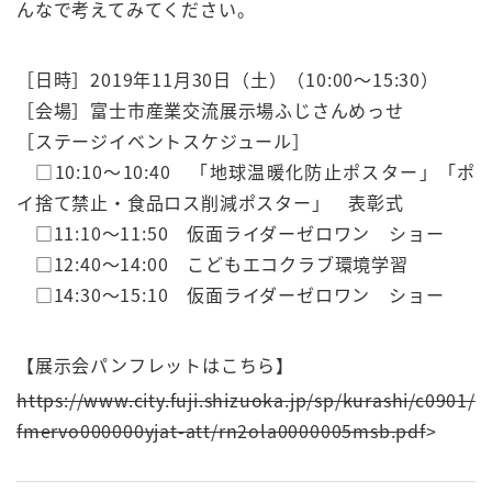
んなで考えてみてください。
［日時］2019年11月30日（土）（10:00〜15:30）
［会場］富士市産業交流展示場ふじさんめっせ
［ステージイベントスケジュール］
□10:10～10:40 「地球温暖化防止ポスター」「ポ
イ捨て禁止・食品ロス削減ポスター」 表彰式
□11:10～11:50 仮面ライダーゼロワン ショー
□12:40～14:00 こどもエコクラブ環境学習
□14:30～15:10 仮面ライダーゼロワン ショー
【展示会パンフレットはこちら】
https://www.city.fuji.shizuoka.jp/sp/kurashi/c0901/
fmervo000000yjat-att/rn2ola0000005msb.pdf
>