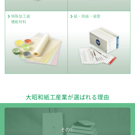
特殊加工紙
紙・用紙・紙管
機能材料
大昭和紙工産業が選ばれる理由
その①