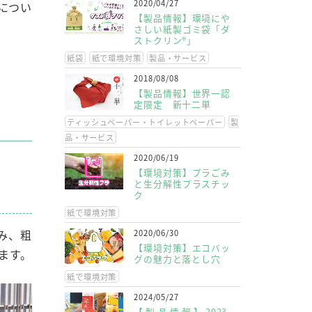
2020/04/27
につい
【製品情報】環境にや
さしい紙製ゴミ袋「ダ
ストクリン®」
紙袋
紙で環境対策
製品・サービス
2018/08/08
【製品情報】世界一認
定限定 新十二単
ティッシュペーパー・トイレットペーパー
製
品・サービス
2020/06/19
【環境対策】プラごみ
と生分解性プラスチッ
ク
紙で環境対策
み、粗
2020/06/30
【環境対策】エコバッ
ます。
グの魅力と落とし穴
紙で環境対策
2024/05/27
【製品情報】2023-